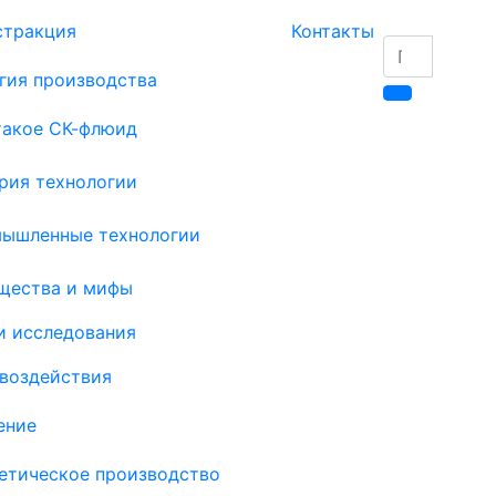
стракция
Контакты
гия производства
такое СК-флюид
рия технологии
ышленные технологии
щества и мифы
и исследования
воздействия
ение
етическое производство