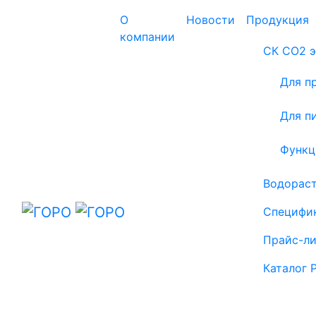
Skip to main content
О
Новости
Продукция
компании
СК СО2 
Для п
Для п
Функц
Водорас
Специфи
Прайс-л
Каталог 