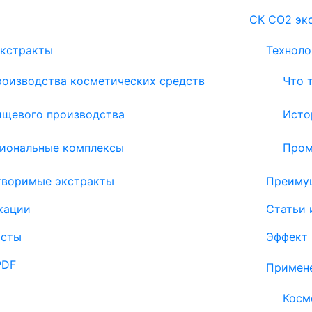
СК СО2 эк
экстракты
Техноло
роизводства косметических средств
Что 
ищевого производства
Исто
иональные комплексы
Пром
творимые экстракты
Преиму
кации
Статьи 
исты
Эффект 
PDF
Примен
Косм